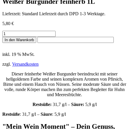
Weißer Burgunder feinherb 1L
Lieferzeit:
Stan­dard Lieferzeit durch DPD 1-3 Werktage.
5,80
€
Weißer
Burgunder
In den Warenkorb
feinherb
1L
Menge
inkl. 19 % MwSt.
zzgl.
Versandkosten
Dieser feinherbe Weißer Burgunder beeindruckt mit seiner
hellgoldenen Farbe und seinen komplexen Aromen von Pfirsich,
Birne und einem Hauch von Nüssen. Seine moderate Säure und der
volle, runde Körper machen ihn zum perfekten Begleiter für Huhn
und Meeresfrüchte.
Restsüße:
31,7 g/l –
Säure:
5,9 g/l
Restsüße
: 31,7 g/l –
Säure
: 5,9 g/l
"Mein Wein Moment" – Dein Genuss,