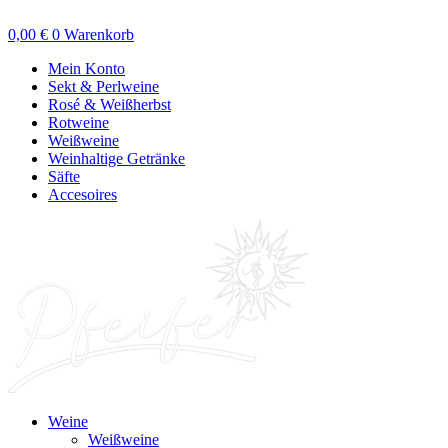
Zum
Inhalt
0,00
€
0
Warenkorb
springen
Mein Konto
Sekt & Perlweine
Rosé & Weißherbst
Rotweine
Weißweine
Weinhaltige Getränke
Säfte
Accesoires
Weine
Weißweine