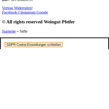
Vertrag Widerrufen!
Facebook-f
Instagram
Google
© All rights reserved Weingut Pfeifer
Startseite
»
Säfte
GDPR Cookie-Einstellungen schließen
Datenschutz-Übersicht
Unbedingt notwendige Cookies
Powered by
GDPR Cookie Compliance
Datenschutz-Übersicht
Diese Website verwendet Cookies, damit wir dir die
bestmögliche Benutzererfahrung bieten können. Cookie-
Informationen werden in deinem Browser gespeichert und
führen Funktionen aus, wie das Wiedererkennen von dir, wenn
du auf unsere Website zurückkehrst, und hilft unserem Team zu
verstehen, welche Abschnitte der Website für dich am