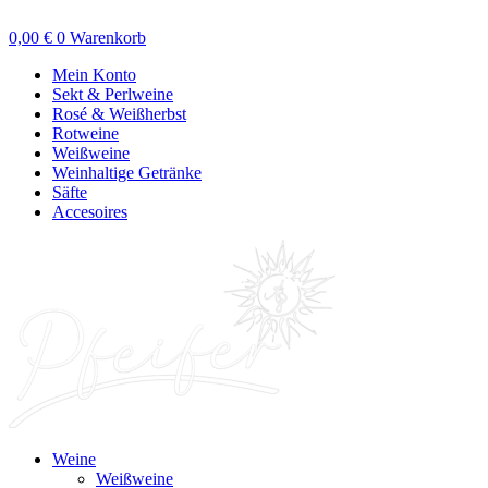
Zum
Inhalt
0,00
€
0
Warenkorb
springen
Mein Konto
Sekt & Perlweine
Rosé & Weißherbst
Rotweine
Weißweine
Weinhaltige Getränke
Säfte
Accesoires
Weine
Weißweine