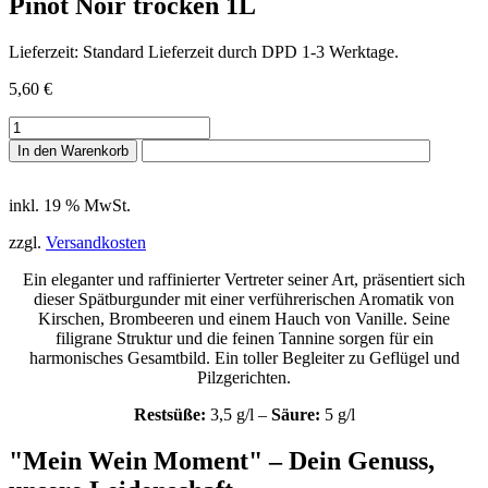
Pinot Noir trocken 1L
Lieferzeit:
Stan­dard Lieferzeit durch DPD 1-3 Werktage.
5,60
€
Pinot
Noir
In den Warenkorb
trocken
1L
Menge
inkl. 19 % MwSt.
zzgl.
Versandkosten
Ein eleganter und raffinierter Vertreter seiner Art, präsentiert sich
dieser Spätburgunder mit einer verführerischen Aromatik von
Kirschen, Brombeeren und einem Hauch von Vanille. Seine
filigrane Struktur und die feinen Tannine sorgen für ein
harmonisches Gesamtbild. Ein toller Begleiter zu Geflügel und
Pilzgerichten.
Restsüße:
3,5 g/l –
Säure:
5 g/l
"Mein Wein Moment" – Dein Genuss,