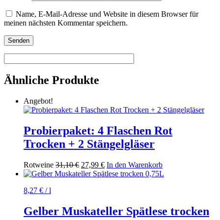
Name, E-Mail-Adresse und Website in diesem Browser für
meinen nächsten Kommentar speichern.
Ähnliche Produkte
Angebot!
Probierpaket: 4 Flaschen Rot
Trocken + 2 Stängelgläser
Ursprünglicher
Aktueller
Rotweine
31,10
€
27,99
€
In den Warenkorb
Preis
Preis
war:
ist:
8,27
€
/
l
31,10 €
27,99 €.
Gelber Muskateller Spätlese trocken