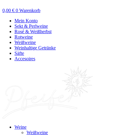
Zum
Inhalt
0,00
€
0
Warenkorb
springen
Mein Konto
Sekt & Perlweine
Rosé & Weißherbst
Rotweine
Weißweine
Weinhaltige Getränke
Säfte
Accesoires
Weine
Weißweine